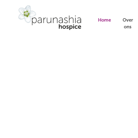
Home
Over
ons
Leven,
liefde en
loslaten