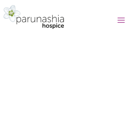
Leven,
liefde en
loslaten