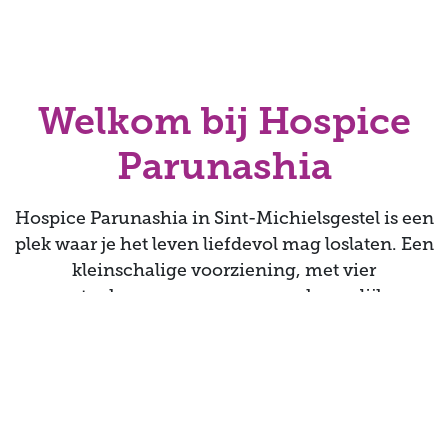
Welkom bij Hospice
Parunashia
Hospice Parunashia in Sint-Michielsgestel is een
plek waar je het leven liefdevol mag loslaten. Een
kleinschalige voorziening, met vier
gastenkamers, een gemeenschappelijke
woonruimte en een tuin. Je vindt er de zorg,
gemoedelijkheid en warmte die bij Brabant
passen.
Parunashia bestaat sinds 2019. Het hospice is in