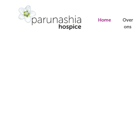
Home
Over
ons
Leven,
liefde en
loslaten