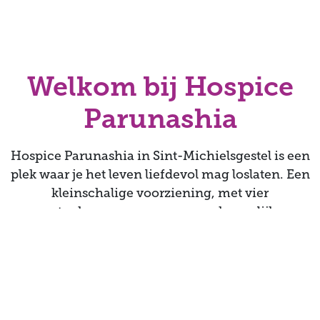
Welkom bij Hospice
Parunashia
Hospice Parunashia in Sint-Michielsgestel is een
plek waar je het leven liefdevol mag loslaten. Een
kleinschalige voorziening, met vier
gastenkamers, een gemeenschappelijke
woonruimte en een tuin. Je vindt er de zorg,
gemoedelijkheid en warmte die bij Brabant
passen.
Parunashia bestaat sinds 2019. Het hospice is in