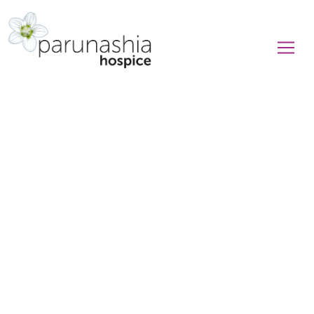
Leven,
liefde en
loslaten