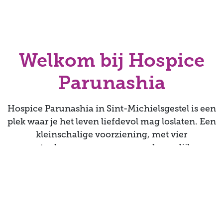
Welkom bij Hospice
Parunashia
Hospice Parunashia in Sint-Michielsgestel is een
plek waar je het leven liefdevol mag loslaten. Een
kleinschalige voorziening, met vier
gastenkamers, een gemeenschappelijke
woonruimte en een tuin. Je vindt er de zorg,
gemoedelijkheid en warmte die bij Brabant
passen.
Parunashia bestaat sinds 2019. Het hospice is in