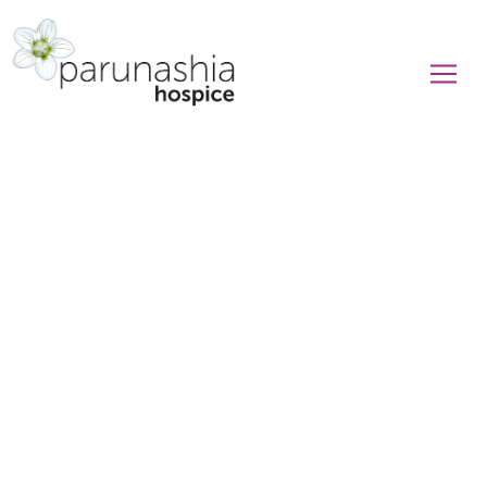
Leven,
liefde en
loslaten